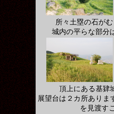
所々土塁の石がむ
城内の平らな部分
頂上にある基肄
展望台は２カ所ありま
を見渡す