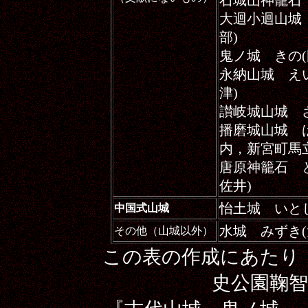
石城山神籠石
大迴小迴山城
部)
鬼ノ城 きの
永納山城 え
津)
讃岐城山城 
播磨城山城 
内，新宮
唐原神籠石 
佐井)
怡土城 いと
中国式山城
水城 みずき
その他（山城以外）
この表の作成にあたり
史公園鞠智