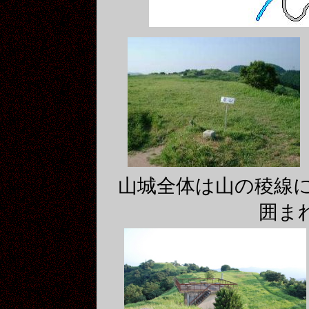
山城全体は山の稜線に
囲ま