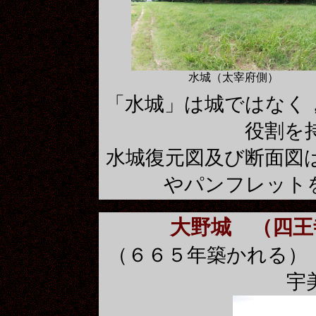
水城（太宰府側）
「水城」は城ではなく
役割を
水城復元図及び断面図
やパンフレット
大野城
（四王
（６６５年築かれる）
宇