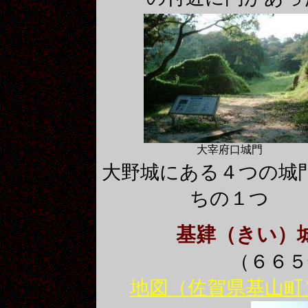
大宰府口城門
大野城にある４つの城
ちの１つ
基肄（きい）
（６６
地図（佐賀県基山町