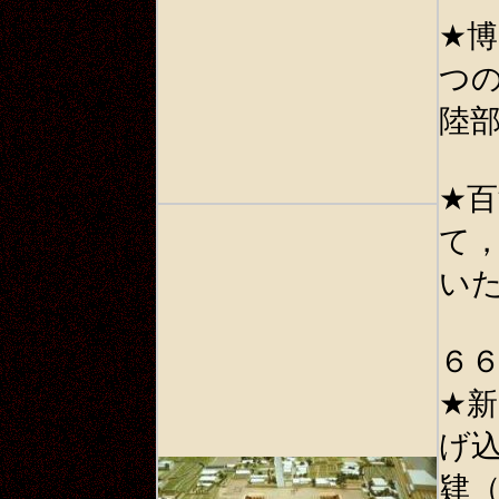
★
博
つ
陸
★
百
て
い
６
★
新
げ
肄