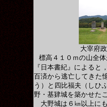
大宰府政
標高４１０ｍの山全体
『日本書紀』によると
百済から逃亡してきた
う）と四比福夫（しひ
野・基肄城を築かせた
大野城は６㎞以上にも