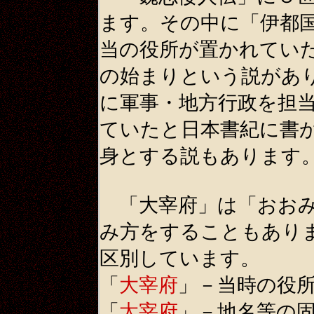
ます。その中に「伊都
当の役所が置かれてい
の始まりという説があ
に軍事・地方行政を担
ていたと日本書紀に書
身とする説もあります
「大宰府」は「おおみ
み方をすることもあり
区別しています。
「
大宰府
」－当時の役
「
太宰府
」－地名等の