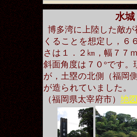
水城
博多湾に上陸した敵が
くることを想定し，６
さは１．２㎞，幅７７
斜面角度は７０°です。
が，土塁の北側（福岡
が造られていました。
（福岡県太宰府市）
地