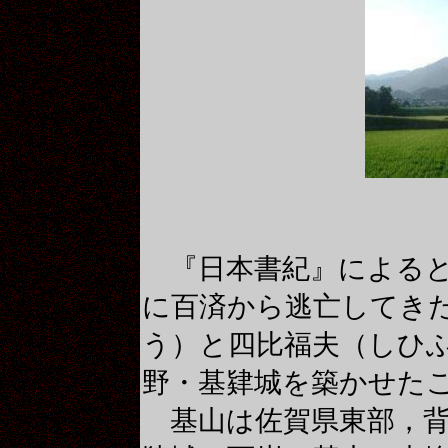
『日本書紀』によると
に百済から逃亡してき
う）と四比福夫（しひ
野・基肄城を築かせた
基山は佐賀県東部，背