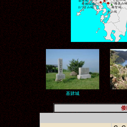
基肄城
倭