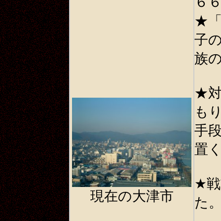
６
★
子
族
★
も
手
置
★
戦
現在の大津市
た