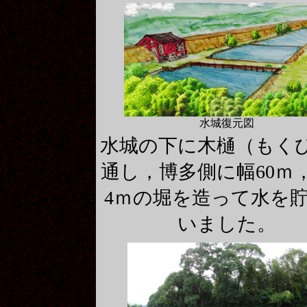
水城復元図
水城の下に木樋（もく
通し，博多側に幅60ｍ
4ｍの堀を造って水を
いました。