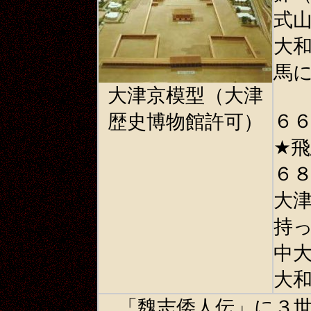
式
大
馬
大津京模型（大津
６
歴史博物館許可）
★
飛
６
大
持
中
大
「魏志倭人伝」に３世