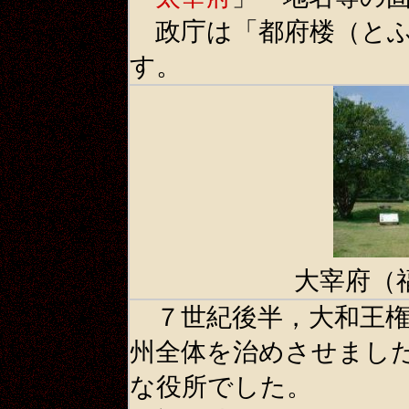
政庁は「都府楼（とふ
す。
大宰府（
７世紀後半，大和王権
州全体を治めさせまし
な役所でした。