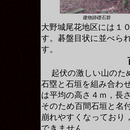
建物跡礎石群
大野城尾花地区には１
す。碁盤目状に並べら
す。
起伏の激しい山のた
石塁と石垣を組み合わ
は平均の高さ４ｍ，長
そのため百間石垣と名
崩れやすくなっており
できません。