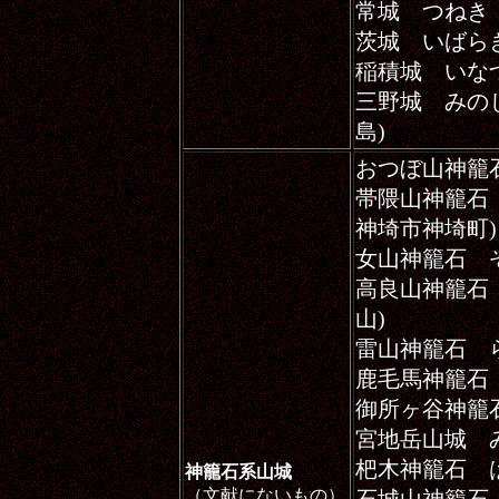
常城 つねき
茨城 いばら
稲積城 いな
三野城 みの
島)
おつぼ山神籠
帯隈山神籠石
神埼市神埼町)
女山神籠石 
高良山神籠石
山)
雷山神籠石 
鹿毛馬神籠石
御所ヶ谷神籠
宮地岳山城 
杷木神籠石
神籠石系山城
（文献にないもの）