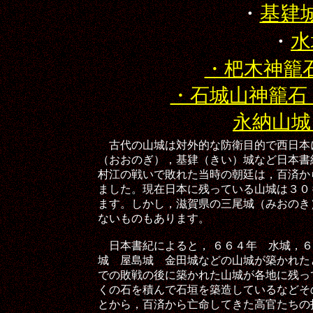
・
基肄
・
水
・杷木神籠
・石城山神籠石
永納山城
古代の山城は対外的な防衛目的で西日本
（おおのぎ），基肄（きい）城など日本書
村江の戦いで敗れた当時の朝廷は，百済か
ました。現在日本に残っている山城は３０
ます。しかし，滋賀県の三尾城（みおのき
ないものもあります。
日本書紀によると， ６６４年 水城，６
城 屋島城 金田城などの山城が築かれた
での敗戦の後に築かれた山城が各地に残っ
くの石を積んで石垣を築造しているなどそ
とから，百済から亡命してきた高官たちの