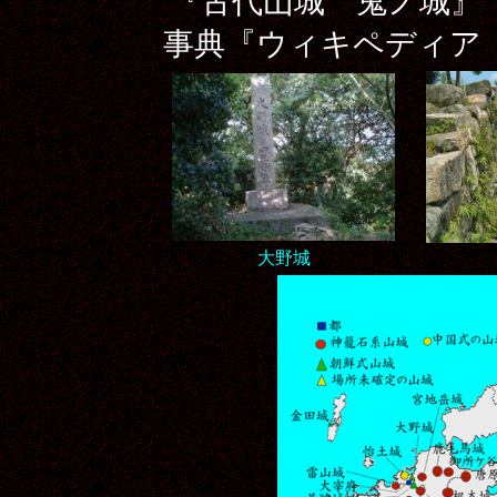
『古代山城 鬼ノ城』
事典『ウィキペディア（W
大野城