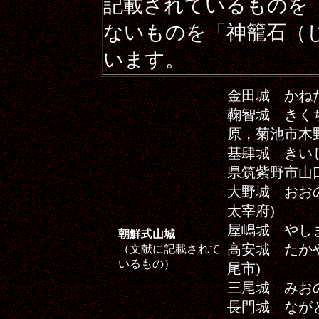
記載されているものを
ないものを「神籠石（
います。
金田城 かね
鞠智城 きく
原，菊池市木野
基肆城 きい
県筑紫野市山口
大野城 おお
太宰府)
屋嶋城 やし
朝鮮式山城
高安城 たか
（文献に記載されて
いるもの）
尾市)
三尾城 みお
長門城 なが