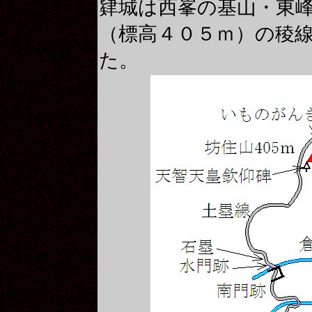
肄城は西峯の基山・東
（標高４０５ｍ）
の稜
た。