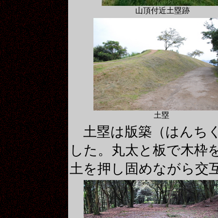
山頂付近
土塁跡
土塁
土塁は版築（はんちく
した。丸太と板で木枠
土を押し固めながら交