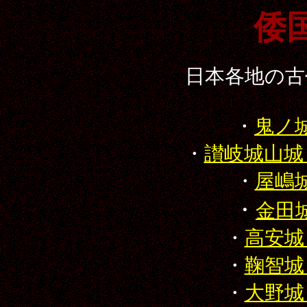
倭
日本各地の古
・
鬼ノ
・
讃岐城山城
・
屋嶋
・
金田
・
高安城
・
鞠智城
・
大野城