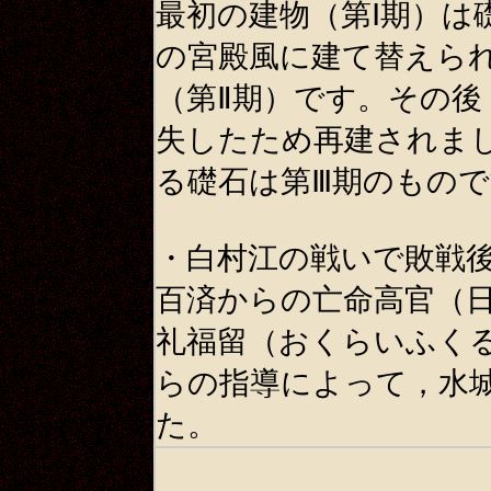
最初の建物（第Ⅰ期）は
の宮殿風に建て替えら
（第Ⅱ期）です。その後
失したため再建されま
る礎石は第Ⅲ期のもの
・白村江の戦いで敗戦
百済からの亡命高官（
礼福留（おくらいふく
らの指導によって，水
た。